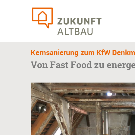
Skip
to
main
content
Kernsanierung zum KfW Denkm
Von Fast Food zu ener