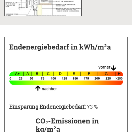
Maßnahmen
Bis auf das Dach wurde das gesamte Gebäude
konsequent und abgestimmt saniert: Die
Außenwände und die Kellerdecke wurden
Endenergiebedarf
in kWh/m²a
gedämmt und die Fenster samt Verschattung
getauscht. Die Ölheizung wurde durch eine
Pelletheizung ersetzt.
Eine passivhauszertifizierte
Komfortlüftungsanlage mit
Wärmerückgewinnung verringert die
Wärmeverluste des Gebäudes.
Auch im Außenbereich des Dreifamilienhauses
Einsparung Endenergiebedarf:
73 %
hat sich einiges verändert: Das Kiesdach der
CO₂-Emissionen in
alten Garage wurde zu einer modernen Terrasse
kg/m²a
mit überdachtem Sitzplatz umgestaltet.