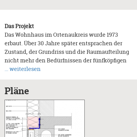
Das Projekt
Das Wohnhaus im Ortenaukreis wurde 1973
erbaut. Über 30 Jahre später entsprachen der
Zustand, der Grundriss und die Raumaufteilung
nicht mehr den Bedürfnissen der fünfköpfigen
Familie des Bauherrn und der zwei Mietparteien
... weiterlesen
im Haus. Das Ziel der Renovierung war darum:
angenehmes Wohnen mit KfW-Effizienzhaus-
Pläne
Standard 70. Weil eine Sanierung des um das
Jahr 2000 erneuerten Dachs aus ökonomischen
als auch ökologischen Gründen nicht in
Betracht kam, galt es, die weiteren Maßnahmen
besonders sorgfältig zu planen.