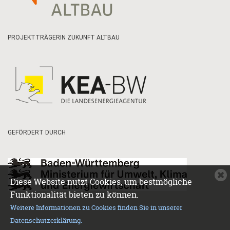
PROJEKTTRÄGERIN ZUKUNFT ALTBAU
GEFÖRDERT DURCH
C
Diese Website nutzt Cookies, um bestmögliche
c
Funktionalität bieten zu können.
n
Weitere Informationen zu Cookies finden Sie in unserer
Datenschutzerklärung.