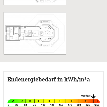
Dach wurden 32 cm verbaut. Die
Photovoltaikpanele wurden wärmebrückenarm
und entsprechend dem erhöhten Windsog in
Hochhaushöhe befestigt.
Da es keine geeigneten Passivhausfenster für
ein Hochhaus gab, entwickelte Norman Räffle
mit einem Fensterhersteller eigens
Doppelfenster, außen zweifach und innen
dreifach verglast, mit einer speziellen
Zwischenraumbelüftung. In diesen
Zwischenraum ist auch der Sonnenschutz
integriert.
Endenergiebedarf
in kWh/m²a
Die Solarthermiepanele decken rund 45 Prozent
des Wärmebedarfs und 80 Prozent des
Warmwasserbedarfs und sind an einen
Solarwärmespeicher gekoppelt. Zusätzlich wird