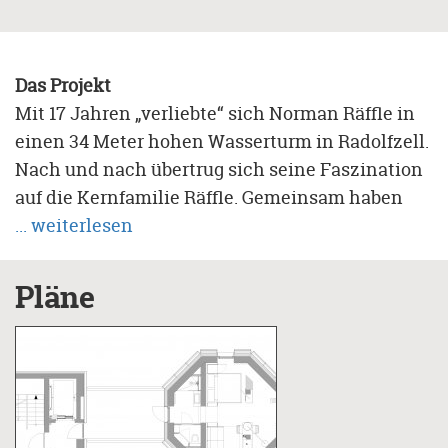
Das Projekt
Mit 17 Jahren „verliebte“ sich Norman Räffle in
einen 34 Meter hohen Wasserturm in Radolfzell.
Nach und nach übertrug sich seine Faszination
auf die Kernfamilie Räffle. Gemeinsam haben
alle Familienmitglieder nach kreativen
... weiterlesen
Lösungen und Wegen gesucht, dem Turm neues
Leben einzuhauchen. Jeder einzelne hat mit
Pläne
seiner persönlichen Handschrift seinen Teil
zum Gelingen des Projektes beigetragen.
Nach einer Lehre, einem Architekturstudium
und acht Jahren Bauzeit ist es vollbracht: Der
ursprünglich zum Aussichtscafé erkorene