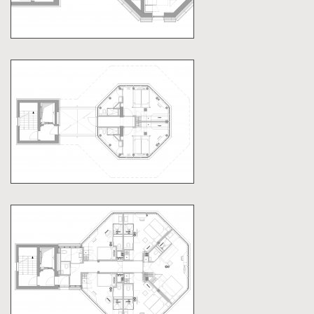
Wasserturm wurde zum Plusenergie-Hotel!
Das Design-Hotel in Radolfzell am Bodensee ist
das weltweit erste Hochhaus mit
Passivhaustechnologie, das durch sein
innovatives Energiesystem mehr Energie
erzeugt, als es für die gesamte Gebäudetechnik
und den Hotelbetrieb benötigt. Der Turm wird zu
100 Prozent mit selbst erzeugter, regenerativer
Energie versorgt (Sonne, Wind, Geothermie).
Maßnahmen
Vorher waren bauliche Veränderungen
notwendig: der vorhandene Turm wurde über
einige Geschosse abgetragen und bekam eine
neue, auskragende Krone.
Die Steinwolledämmung der Wände wurde in
Stärken zwischen 20 und 36 cm gehalten, im