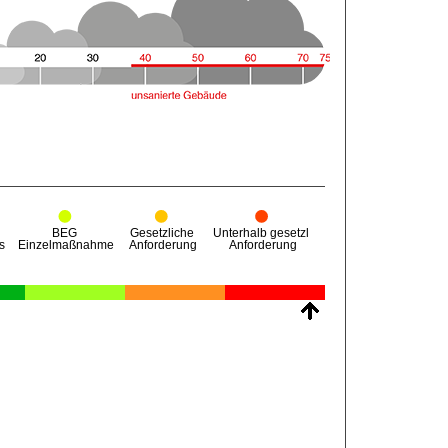
 25 Jahren beim 50-fachen des
hützte Modellprojekt sagt Rolf Canters,
ur Holz und Ökostrom für die Pumpen und
ral.
en Wald nachwachsen.“