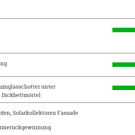
ung
umglasschotter unter
 Dickbettmörtel
fen, Solarkollektoren Fassade
Wärmerückgewinnung