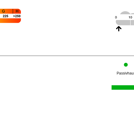
cht. Der Wärmegewinn liegt damit in den kommenden
d Entsorgung der Solarfassade. Über das denkmalgesc
erung im Haus befindet, nicht ohne Stolz: „Da wir n
st das Gebäude schon heute zu 100 Prozent CO2-neut
dafür, dass pro Person die 3,5 m³ pro Jahr im eigen