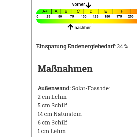
was einer Menge von 4 kg Holz entspri
Energieeinsatzes für die Herstellung un
dessen Ingenieurbüro sich seit der Sani
den zusätzlichen Heizstab verwenden, i
Als Waldbesitzer sorgen wir zusätzlich 
Einsparung Endenergiebedarf:
34 %
Maßnahmen
Außenwand:
Solar-Fassade:
2 cm Lehm
5 cm Schilf
14 cm Naturstein
6 cm Schilf
1 cm Lehm