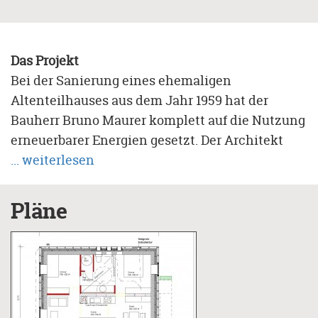
Das Projekt
Bei der Sanierung eines ehemaligen
Altenteilhauses aus dem Jahr 1959 hat der
Bauherr Bruno Maurer komplett auf die Nutzung
erneuerbarer Energien gesetzt. Der Architekt
führte die Planung selbst durch. Sein Ziel war es,
... weiterlesen
den Wärmeenergieverbrauch des Gebäudes
komplett über Sonnenenergie und
Pläne
nachwachsende Rohstoffe zu decken. Dies
sollte durch den Umbau zu einem
Luftkollektorhaus gelingen – wodurch der
sanierte Altbau zu einem Vorzeigeprojekt für
nachhaltiges Bauen wurde.