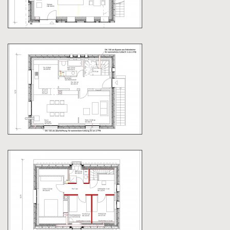
Maßnahmen
Neben einer umfassenden Wärmedämmung und
der Installation einer zentralen Be- und
Entlüftungsanlage mit Wärme-rückgewinnung
spielt die Luftkollektorfassade die
entscheidende Rolle bei der Energieeinsparung
des Hauses. Um die gesamte Gebäudehülle
wurde mit Abstand eine Glasfassade angebracht.
Scheint die Sonne, wird die Luft zwischen der
Gebäudewand und der Glasabdeckung erwärmt.
Unter der Glasabdeckung befindet sich eine
dunkle Oberfläche, die die Sonneneinstrahlung
optimal absorbiert. Die erwärmte Luft steigt
unter der Glasabdeckung bis zum Giebel auf.
Dort sammelt sie sich und wird zum Heizen und
zur Warmwassererzeugung ins Gebäude geleitet.