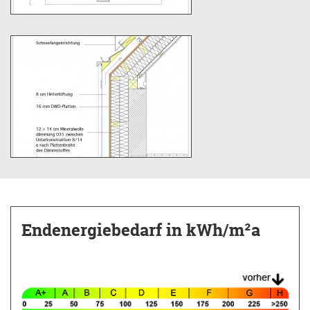
Auf diese Weise wird an einem sonnigen
Wintertag der komplette Wärmebedarf gedeckt.
Scheint die Sonne einmal nicht, kann mit
einem Holzofen geheizt und warmes Wasser
erzeugt werden.
Im Sommer wird die erwärmte Luft am Giebel
ausgelassen. So entsteht ein kühlender
Luftstrom, der an heißen Tagen für angenehme
Temperaturen im Haus sorgt.
Ergebnisse
Durch die umfassende Sanierung wurde das
Endenergiebedarf
in kWh/m²a
Gebäude zum Passivhaus mit Wohnraum für
zwei Familien mit insgesamt sechs Personen.
Das ambitionierte Ziel, den Wärmebedarf über
erneuerbare Energien zu decken, wurde erreicht.
Die Erwartungen von Bruno Maurer, der durch